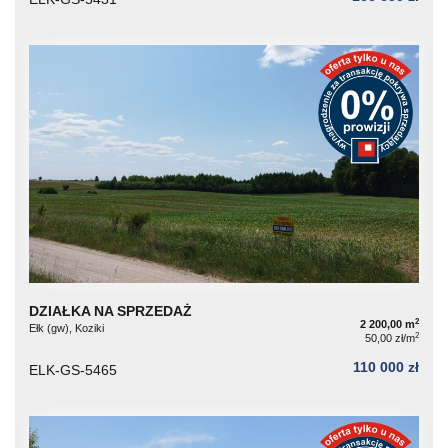
DZIAŁKA NA SPRZEDAŻ
2
2 200,00 m
Ełk (gw), Koziki
2
50,00 zł/m
110 000 zł
ELK-GS-5465