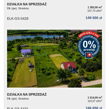
DZIAŁKA NA SPRZEDAŻ
2
1 383,00 m
Ełk (gw), Straduny
2
107,74 zł/m
149 000 zł
ELK-GS-5428
DZIAŁKA NA SPRZEDAŻ
2
1 514,00 m
Ełk (gw), Straduny
2
110,07 zł/m
166 650 zł
ELK-GS-5431