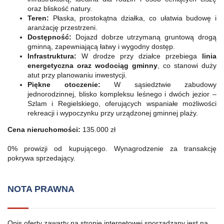
oraz bliskość natury.
Teren:
Płaska, prostokątna działka, co ułatwia budowę i
aranżację przestrzeni.
Dostępność:
Dojazd dobrze utrzymaną gruntową drogą
gminną, zapewniającą łatwy i wygodny dostęp.
Infrastruktura:
W drodze przy działce przebiega
linia
energetyczna oraz wodociąg gminny
, co stanowi duży
atut przy planowaniu inwestycji.
Piękne otoczenie:
W sąsiedztwie zabudowy
jednorodzinnej, blisko kompleksu leśnego i dwóch jezior –
Szlam i Regielskiego, oferujących wspaniałe możliwości
rekreacji i wypoczynku przy urządzonej gminnej plaży.
Cena nieruchomości:
135.000 zł
0% prowizji od kupującego. Wynagrodzenie za transakcję
pokrywa sprzedający.
NOTA PRAWNA
Opis oferty zawarty na stronie internetowej sporządzany jest na