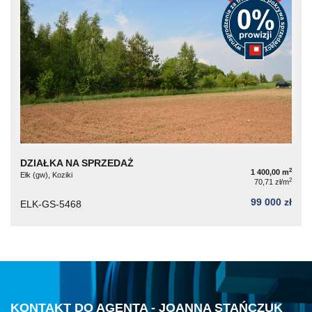
DZIAŁKA NA SPRZEDAŻ
2
1 400,00 m
Ełk (gw), Koziki
2
70,71 zł/m
99 000 zł
ELK-GS-5468
KONTAKT DO AGENTA - JOANNA STAŃCZUK