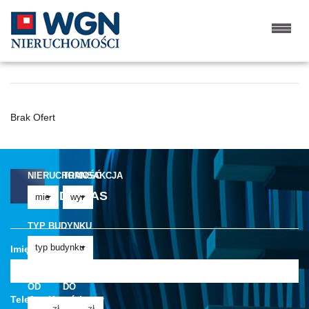
MIESZKANIA NA WYNAJEM
Brak Ofert
NIERUCHOMOŚĆ
TRANSAKCJA
NAPISZ DO NAS
TYP BUDYNKU
Imię
CENA
CENA
OD
DO
Telefon Komórkowy
zł
zł