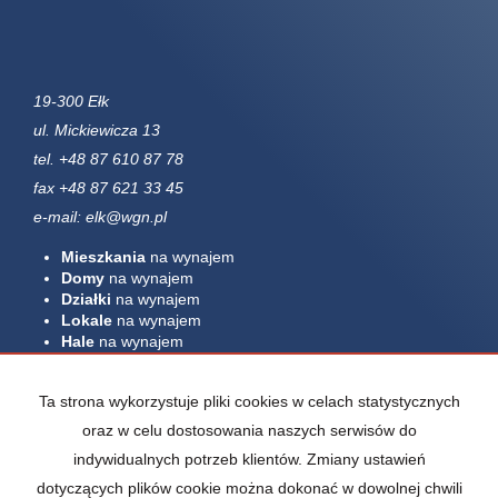
19-300 Ełk
ul. Mickiewicza 13
tel. +48 87 610 87 78
fax +48 87 621 33 45
e-mail: elk@wgn.pl
Mieszkania
na wynajem
Domy
na wynajem
Działki
na wynajem
Lokale
na wynajem
Hale
na wynajem
Obiekty
na wynajem
Mieszkania
na sprzedaż
Ta strona wykorzystuje pliki cookies w celach statystycznych
Domy
na sprzedaż
oraz w celu dostosowania naszych serwisów do
Działki
na sprzedaż
indywidualnych potrzeb klientów. Zmiany ustawień
Lokale
na sprzedaż
Hale
na sprzedaż
dotyczących plików cookie można dokonać w dowolnej chwili