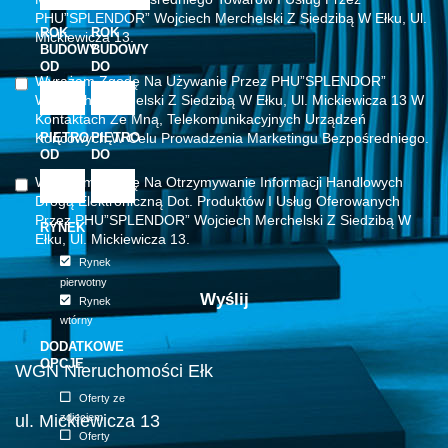
PHU”SPLENDOR” Wojciech Merchelski Z Siedzibą W Ełku, Ul.
ROK
ROK
Mickiewicza 13.
BUDOWY
BUDOWY
OD
DO
Wyrażam Zgodę Na Używanie Przez PHU”SPLENDOR”
Wojciech Merchelski Z Siedzibą W Ełku, Ul. Mickiewicza 13 W
Kontaktach Ze Mną, Telekomunikacyjnych Urządzeń
Końcowych W Celu Prowadzenia Marketingu Bezpośredniego.
PIĘTRO
PIĘTRO
OD
DO
Wyrażam Zgodę Na Otrzymywanie Informacji Handlowych
Drogą Elektroniczną Dot. Produktów I Usług Oferowanych
Przez PHU”SPLENDOR” Wojciech Merchelski Z Siedzibą W
RYNEK
Ełku, Ul. Mickiewicza 13.
Rynek
pierwotny
Rynek
wtórny
DODATKOWE
OPCJE
WGN Nieruchomości Ełk
Oferty ze
ul. Mickiewicza 13
zdjęciem
Oferty