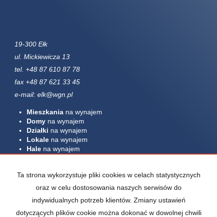
19-300 Ełk
ul. Mickiewicza 13
tel. +48 87 610 87 78
fax +48 87 621 33 45
e-mail: elk@wgn.pl
Mieszkania
na wynajem
Domy
na wynajem
Działki
na wynajem
Lokale
na wynajem
Hale
na wynajem
Obiekty
na wynajem
Mieszkania
na sprzedaż
Ta strona wykorzystuje pliki cookies w celach statystycznych
Domy
na sprzedaż
oraz w celu dostosowania naszych serwisów do
Działki
na sprzedaż
indywidualnych potrzeb klientów. Zmiany ustawień
Lokale
na sprzedaż
Hale
na sprzedaż
dotyczących plików cookie można dokonać w dowolnej chwili