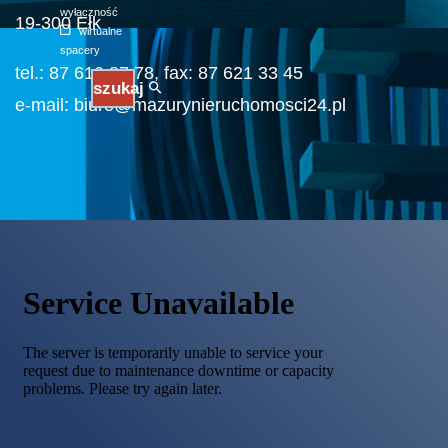
wyłączność
19-300 Ełk
wirtualne
spacery
tel.: 87 610 87 78, fax: 87 621 33 45
szukaj
e-mail: biuro@mazurynieruchomosci24.pl