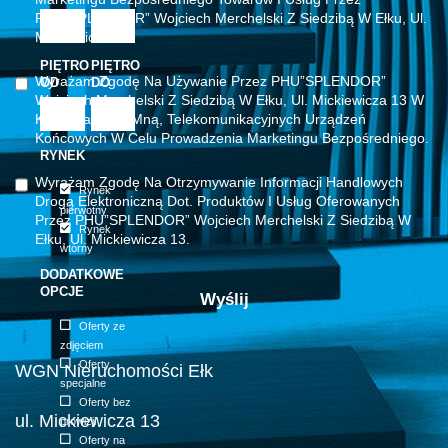
PHU”SPLENDOR” Wojciech Merchelski Z Siedzibą W Ełku, Ul.
Mickiewicza 13.
PIĘTRO
PIĘTRO
Wyrażam Zgodę Na Używanie Przez PHU”SPLENDOR”
OD
DO
Wojciech Merchelski Z Siedzibą W Ełku, Ul. Mickiewicza 13 W
Kontaktach Ze Mną, Telekomunikacyjnych Urządzeń
Końcowych W Celu Prowadzenia Marketingu Bezpośredniego.
RYNEK
Wyrażam Zgodę Na Otrzymywanie Informacji Handlowych
Rynek
Drogą Elektroniczną Dot. Produktów I Usług Oferowanych
pierwotny
Przez PHU”SPLENDOR” Wojciech Merchelski Z Siedzibą W
Rynek
Ełku, Ul. Mickiewicza 13.
wtórny
DODATKOWE
OPCJE
Oferty ze
zdjęciem
Oferty
WGN Nieruchomości Ełk
specjalne
Oferty bez
ul. Mickiewicza 13
prowizji
Oferty na