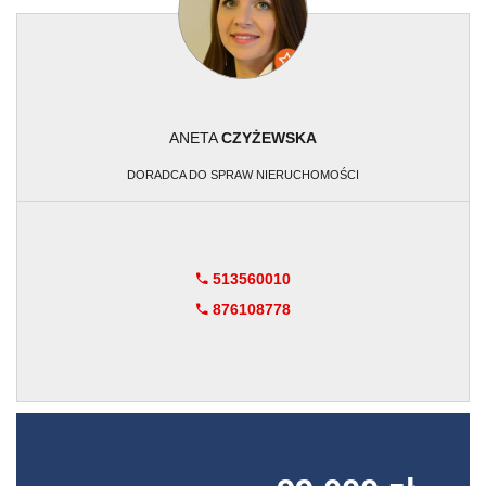
ANETA
CZYŻEWSKA
DORADCA DO SPRAW NIERUCHOMOŚCI
513560010
876108778