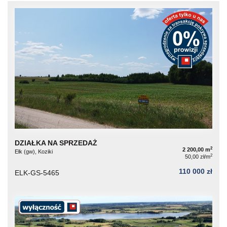
DZIAŁKA NA SPRZEDAŻ
2
2 200,00 m
Ełk (gw), Koziki
2
50,00 zł/m
110 000 zł
ELK-GS-5465