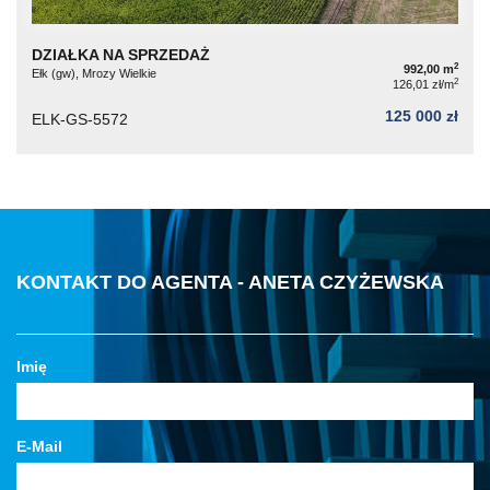
DZIAŁKA NA SPRZEDAŻ
2
992,00 m
Ełk (gw), Mrozy Wielkie
2
126,01 zł/m
125 000 zł
ELK-GS-5572
KONTAKT DO AGENTA - ANETA CZYŻEWSKA
Imię
E-Mail