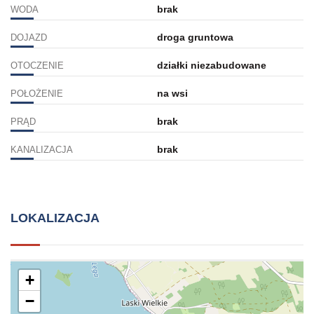
brak
WODA
droga gruntowa
DOJAZD
działki niezabudowane
OTOCZENIE
na wsi
POŁOŻENIE
brak
PRĄD
brak
KANALIZACJA
LOKALIZACJA
+
−