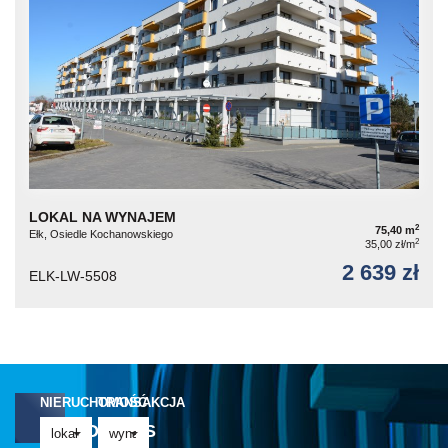
LOKAL NA WYNAJEM
2
75,40 m
Ełk, Osiedle Kochanowskiego
2
35,00 zł/m
2 639 zł
ELK-LW-5508
NIERUCHOMOŚĆ
TRANSAKCJA
NAPISZ DO NAS