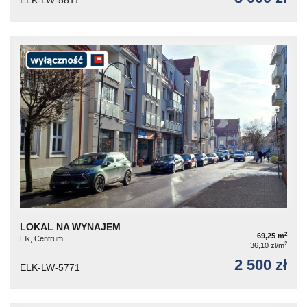
LOKAL NA WYNAJEM
2
69,25 m
Ełk, Centrum
2
36,10 zł/m
2 500 zł
ELK-LW-5771