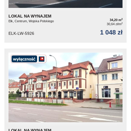
LOKAL NA WYNAJEM
2
34,20 m
Ełk, Centrum, Wojska Polskiego
2
30,64 zł/m
1 048 zł
ELK-LW-5926
LOKAL NA WYNAJEM