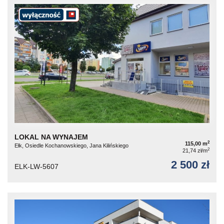
LOKAL NA WYNAJEM
2
115,00 m
Ełk, Osiedle Kochanowskiego, Jana Kilińskiego
2
21,74 zł/m
2 500 zł
ELK-LW-5607