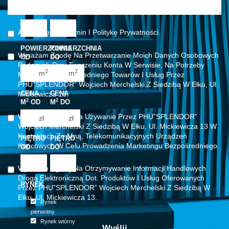
BIUROWYCH
BIUROWYCH
OD
DO
1
1
Akceptuję Regulamin I Politykę Prywatności.
2
2
POWIERZCHNIA
POWIERZCHNIA
Wyrażam Zgodę Na Przetwarzanie Moich Danych Osobowych
3
3
OD
DO
Podanych Przy Tworzeniu Konta W Serwisie, Na Potrzeby
2
2
4
4
m
m
Marketingu Bezpośredniego Towarów I Usług Przez
PHU”SPLENDOR” Wojciech Merchelski Z Siedzibą W Ełku, Ul.
5
5
CENA
CENA
Mickiewicza 13.
2
2
6
M
OD
M
6
DO
Wyrażam Zgodę Na Używanie Przez PHU”SPLENDOR”
zł
zł
Wojciech Merchelski Z Siedzibą W Ełku, Ul. Mickiewicza 13 W
Kontaktach Ze Mną, Telekomunikacyjnych Urządzeń
PIĘTRO
PIĘTRO
Końcowych W Celu Prowadzenia Marketingu Bezpośredniego.
OD
DO
Wyrażam Zgodę Na Otrzymywanie Informacji Handlowych
Drogą Elektroniczną Dot. Produktów I Usług Oferowanych
RYNEK
Przez PHU”SPLENDOR” Wojciech Merchelski Z Siedzibą W
Ełku, Ul. Mickiewicza 13.
Rynek
pierwotny
Rynek wtórny