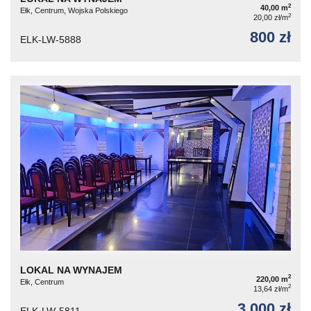
2
40,00 m
Ełk, Centrum, Wojska Polskiego
2
20,00 zł/m
800 zł
ELK-LW-5888
LOKAL NA WYNAJEM
2
220,00 m
Ełk, Centrum
2
13,64 zł/m
3 000 zł
ELK-LW-5811