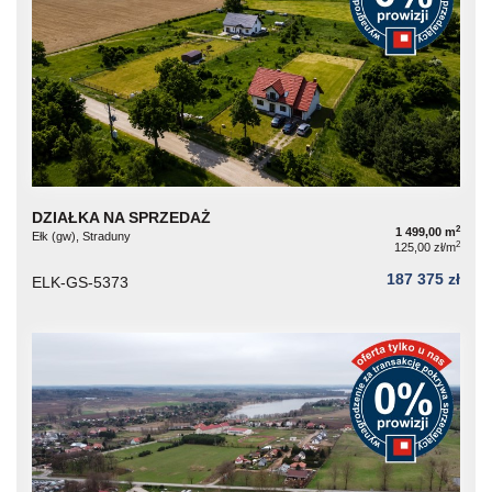
DZIAŁKA NA SPRZEDAŻ
2
1 499,00 m
Ełk (gw), Straduny
2
125,00 zł/m
187 375 zł
ELK-GS-5373