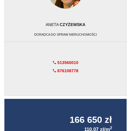
ANETA
CZYŻEWSKA
DORADCA DO SPRAW NIERUCHOMOŚCI
513560010
876108778
166 650 zł
2
110,07 zł/m