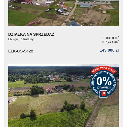
DZIAŁKA NA SPRZEDAŻ
2
1 383,00 m
Ełk (gw), Straduny
2
107,74 zł/m
149 000 zł
ELK-GS-5428