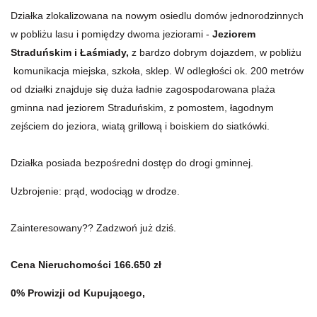
Działka zlokalizowana na nowym osiedlu domów jednorodzinnych
w pobliżu lasu i pomiędzy dwoma jeziorami -
Jeziorem
Straduńskim i Łaśmiady,
z bardzo dobrym dojazdem, w pobliżu
komunikacja miejska, szkoła, sklep. W odległości ok. 200 metrów
od działki znajduje się duża ładnie zagospodarowana plaża
gminna nad jeziorem Straduńskim, z pomostem, łagodnym
zejściem do jeziora, wiatą grillową i boiskiem do siatkówki.
Działka posiada bezpośredni dostęp do drogi gminnej.
Uzbrojenie: prąd, wodociąg w drodze.
Zainteresowany?? Zadzwoń już dziś.
Cena Nieruchomości 166.650 zł
0% Prowizji od Kupującego,