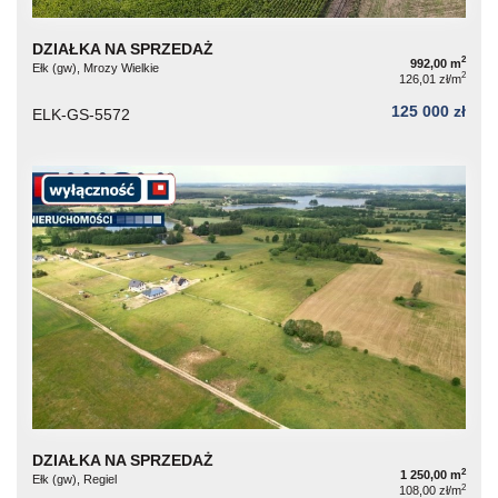
DZIAŁKA NA SPRZEDAŻ
2
992,00 m
Ełk (gw), Mrozy Wielkie
2
126,01 zł/m
125 000 zł
ELK-GS-5572
DZIAŁKA NA SPRZEDAŻ
2
1 250,00 m
Ełk (gw), Regiel
2
108,00 zł/m