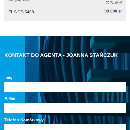
2
70,71 zł/m
99 000 zł
ELK-GS-5468
KONTAKT DO AGENTA - JOANNA STAŃCZUK
Imię
E-Mail
Telefon Komórkowy