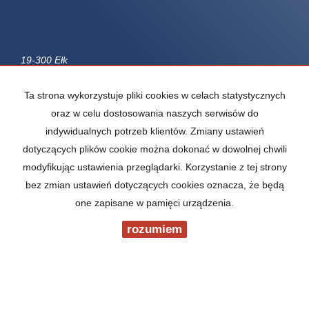
19-300 Ełk
ul. Mickiewicza 13
Ta strona wykorzystuje pliki cookies w celach statystycznych
tel. +48 87 610 87 78
oraz w celu dostosowania naszych serwisów do
fax +48 87 621 33 45
indywidualnych potrzeb klientów. Zmiany ustawień
e-mail: elk@wgn.pl
dotyczących plików cookie można dokonać w dowolnej chwili
Mieszkania
na wynajem
modyfikując ustawienia przeglądarki. Korzystanie z tej strony
Domy
na wynajem
Działki
na wynajem
bez zmian ustawień dotyczących cookies oznacza, że będą
Lokale
na wynajem
one zapisane w pamięci urządzenia.
Hale
na wynajem
Obiekty
na wynajem
rozumiem
Mieszkania
na sprzedaż
Domy
na sprzedaż
Działki
na sprzedaż
Lokale
na sprzedaż
Hale
na sprzedaż