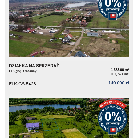
DZIAŁKA NA SPRZEDAŻ
2
1 383,00 m
Ełk (gw), Straduny
2
107,74 zł/m
149 000 zł
ELK-GS-5428