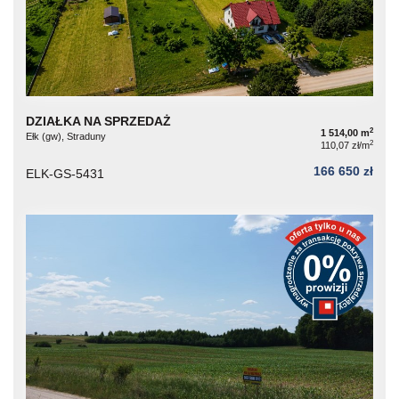
DZIAŁKA NA SPRZEDAŻ
2
1 514,00 m
Ełk (gw), Straduny
2
110,07 zł/m
166 650 zł
ELK-GS-5431