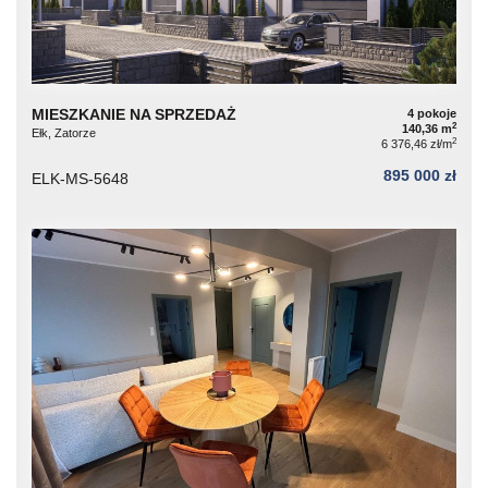
MIESZKANIE NA SPRZEDAŻ
4 pokoje
2
140,36 m
Ełk, Zatorze
2
6 376,46 zł/m
895 000 zł
ELK-MS-5648