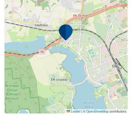
Leaflet
|
©
OpenStreetMap
contributors