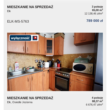
MIESZKANIE NA SPRZEDAŻ
3 pokoje
2
65,00 m
Ełk
2
12 138,46 zł/m
789 000 zł
ELK-MS-5763
MIESZKANIE NA SPRZEDAŻ
4 pokoje
2
88,37 m
Ełk, Osiedle Jeziorna
2
6 676,47 zł/m