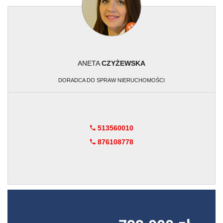
ANETA
CZYŻEWSKA
DORADCA DO SPRAW NIERUCHOMOŚCI
513560010
876108778