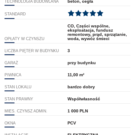
beton, cegła
TECHNOLOGIA BUDOWLANA
STANDARD
CO, Części wspólne,
eksploatacja, fundusz
remontowy, prąd, sprzątanie,
woda, wywóz śmieci
OPŁATY W CZYNSZU
3
LICZBA PIĘTER W BUDYNKU
przy budynku
GARAŻ
11,00 m²
PIWNICA
bardzo dobry
STAN LOKALU
Współwłasność
STAN PRAWNY
1 000 PLN
MIES. CZYNSZ ADMIN.
PCV
OKNA