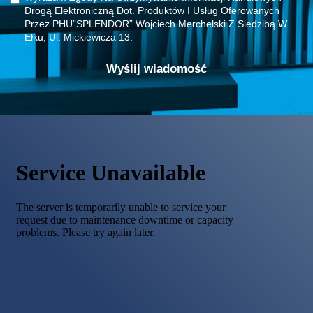
Drogą Elektroniczną Dot. Produktów I Usług Oferowanych
Przez PHU”SPLENDOR” Wojciech Merchelski Z Siedzibą W
Ełku, Ul. Mickiewicza 13.