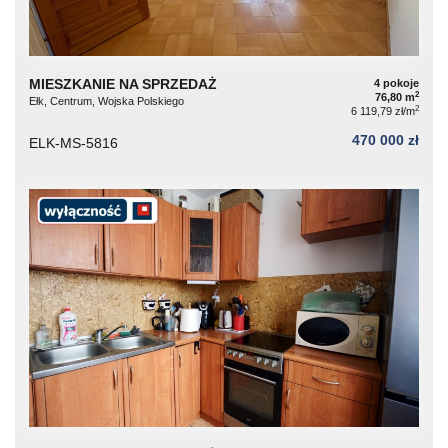
MIESZKANIE NA SPRZEDAŻ
4 pokoje
2
76,80 m
Ełk, Centrum, Wojska Polskiego
2
6 119,79 zł/m
470 000 zł
ELK-MS-5816