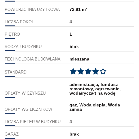
72,81 m²
POWIERZCHNIA UŻYTKOWA
4
LICZBA POKOI
1
PIĘTRO
blok
RODZAJ BUDYNKU
mieszana
TECHNOLOGIA BUDOWLANA
STANDARD
administracja, fundusz
remontowy, ogrzewanie,
woda/ryczałt na wodę
OPŁATY W CZYNSZU
gaz, Woda ciepła, Woda
zimna
OPŁATY WG LICZNIKÓW
4
LICZBA PIĘTER W BUDYNKU
brak
GARAŻ