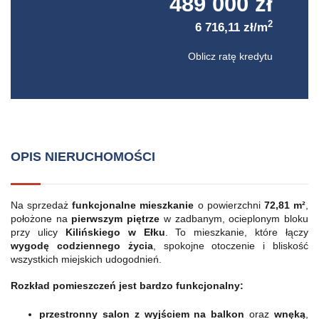
489 000 zł
2
6 716,11 zł/m
Oblicz ratę kredytu
OPIS NIERUCHOMOŚCI
Na sprzedaż
funkcjonalne mieszkanie
o powierzchni
72,81 m²
,
położone na
pierwszym piętrze
w zadbanym, ocieplonym bloku
przy ulicy
Kilińskiego w Ełku
. To mieszkanie, które łączy
wygodę codziennego życia
, spokojne otoczenie i bliskość
wszystkich miejskich udogodnień.
Rozkład pomieszczeń jest bardzo funkcjonalny:
przestronny salon z wyjściem na balkon
oraz
wnęką
,