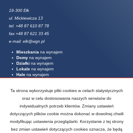
19-300 Ełk
ul. Mickiewicza 13
tel. +48 87 610 87 78
fax +48 87 621 33 45
e-mail: elk@wgn.pl
Mieszkania
na wynajem
Domy
na wynajem
Działki
na wynajem
Lokale
na wynajem
Hale
na wynajem
Obiekty
na wynajem
Mieszkania
na sprzedaż
Ta strona wykorzystuje pliki cookies w celach statystycznych
Domy
na sprzedaż
oraz w celu dostosowania naszych serwisów do
Działki
na sprzedaż
indywidualnych potrzeb klientów. Zmiany ustawień
Lokale
na sprzedaż
Hale
na sprzedaż
dotyczących plików cookie można dokonać w dowolnej chwili
Obiekty
na sprzedaż
modyfikując ustawienia przeglądarki. Korzystanie z tej strony
bez zmian ustawień dotyczących cookies oznacza, że będą
Strona główna
Kontakt
notatnik
Kup
Sprzedaj