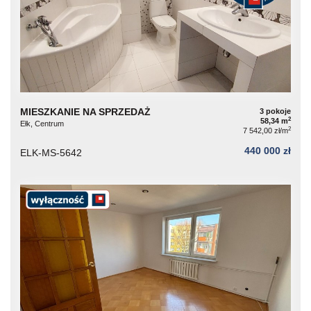
MIESZKANIE NA SPRZEDAŻ
3 pokoje
2
58,34 m
Ełk, Centrum
2
7 542,00 zł/m
440 000 zł
ELK-MS-5642