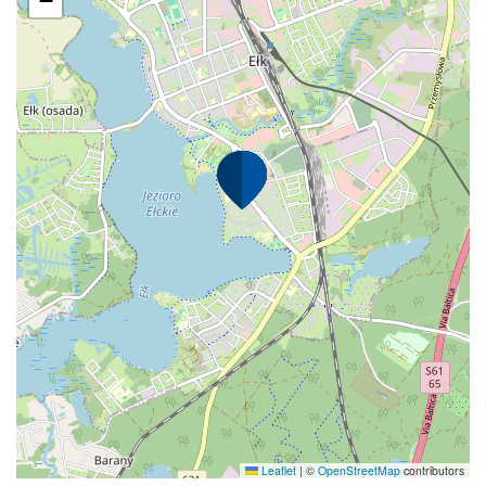
−
Leaflet
|
©
OpenStreetMap
contributors