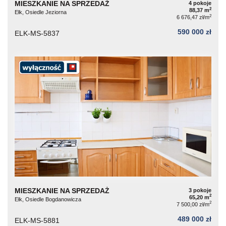
MIESZKANIE NA SPRZEDAŻ
4 pokoje
2
88,37 m
Ełk, Osiedle Jeziorna
2
6 676,47 zł/m
590 000 zł
ELK-MS-5837
MIESZKANIE NA SPRZEDAŻ
3 pokoje
2
65,20 m
Ełk, Osiedle Bogdanowicza
2
7 500,00 zł/m
489 000 zł
ELK-MS-5881