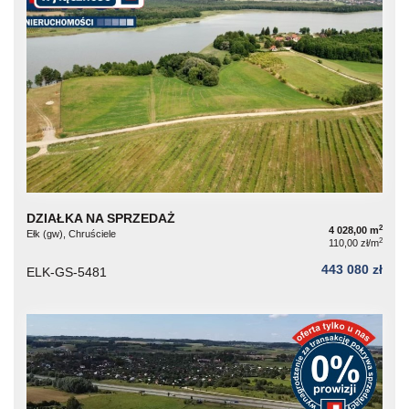
DZIAŁKA NA SPRZEDAŻ
2
4 028,00 m
Ełk (gw), Chruściele
2
110,00 zł/m
443 080 zł
ELK-GS-5481