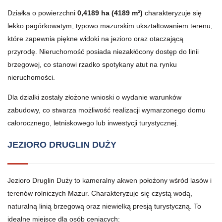
Działka o powierzchni
0,4189 ha (4189 m²)
charakteryzuje się
lekko pagórkowatym, typowo mazurskim ukształtowaniem terenu,
które zapewnia piękne widoki na jezioro oraz otaczającą
przyrodę. Nieruchomość posiada niezakłócony dostęp do linii
brzegowej, co stanowi rzadko spotykany atut na rynku
nieruchomości.
Dla działki zostały złożone wnioski o wydanie warunków
zabudowy, co stwarza możliwość realizacji wymarzonego domu
całorocznego, letniskowego lub inwestycji turystycznej.
JEZIORO DRUGLIN DUŻY
Jezioro Druglin Duży to kameralny akwen położony wśród lasów i
terenów rolniczych Mazur. Charakteryzuje się czystą wodą,
naturalną linią brzegową oraz niewielką presją turystyczną. To
idealne miejsce dla osób ceniących: