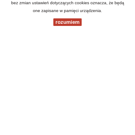
bez zmian ustawień dotyczących cookies oznacza, że będą
one zapisane w pamięci urządzenia.
rozumiem
19-300 Ełk
ul. Mickiewicza 13
tel. +48 87 610 87 78
fax +48 87 621 33 45
e-mail: elk@wgn.pl
Mieszkania
na wynajem
Domy
na wynajem
Działki
na wynajem
Lokale
na wynajem
Hale
na wynajem
Obiekty
na wynajem
Mieszkania
na sprzedaż
Domy
na sprzedaż
Działki
na sprzedaż
Lokale
na sprzedaż