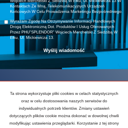
Wojciech Merchelski Z Siedzibą W Ełku, Ul. Mickiewicza 13 W
Kontaktach Ze Mną, Telekomunikacyjnych Urządzeń
Końcowych W Celu Prowadzenia Marketingu Bezpośredniego.
Wyrażam Zgodę Na Otrzymywanie Informacji Handlowych
Drogą Elektroniczną Dot. Produktów I Usług Oferowanych
Przez PHU”SPLENDOR” Wojciech Merchelski Z Siedzibą W
Ełku, Ul. Mickiewicza 13.
Ta strona wykorzystuje pliki cookies w celach statystycznych
oraz w celu dostosowania naszych serwisów do
indywidualnych potrzeb klientów. Zmiany ustawień
dotyczących plików cookie można dokonać w dowolnej chwili
modyfikując ustawienia przeglądarki. Korzystanie z tej strony