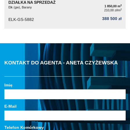
DZIAŁKA NA SPRZEDAŻ
2
1 850,00 m
Ełk (gw), Barany
2
210,00 zł/m
388 500 zł
ELK-GS-5882
KONTAKT DO AGENTA - ANETA CZYŻEWSKA
Imię
E-Mail
Telefon Komórkowy