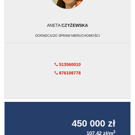
ANETA
CZYŻEWSKA
DORADCA DO SPRAW NIERUCHOMOŚCI
513560010
876108778
450 000 zł
2
107,42 zł/m