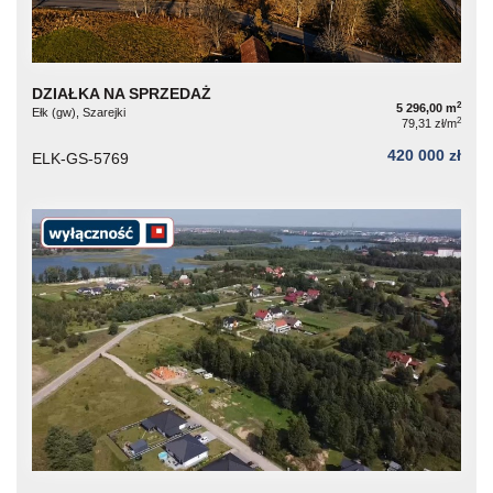
DZIAŁKA NA SPRZEDAŻ
2
5 296,00 m
Ełk (gw), Szarejki
2
79,31 zł/m
420 000 zł
ELK-GS-5769