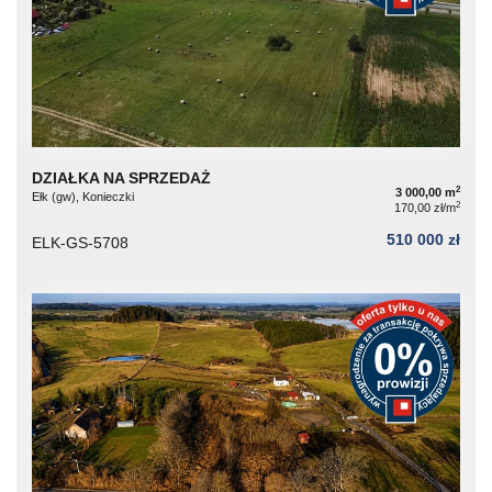
DZIAŁKA NA SPRZEDAŻ
2
3 000,00 m
Ełk (gw), Konieczki
2
170,00 zł/m
510 000 zł
ELK-GS-5708