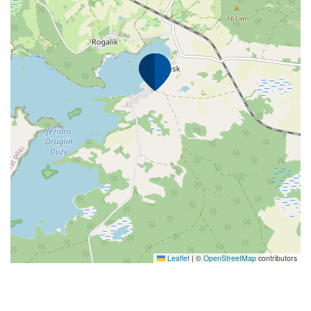
Leaflet
|
©
OpenStreetMap
contributors