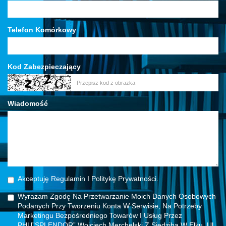
Telefon Komórkowy
Kod Zabezpieczający
Wiadomość
Akceptuję Regulamin I Politykę Prywatności.
Wyrażam Zgodę Na Przetwarzanie Moich Danych Osobowych
Podanych Przy Tworzeniu Konta W Serwisie, Na Potrzeby
Marketingu Bezpośredniego Towarów I Usług Przez
PHU”SPLENDOR” Wojciech Merchelski Z Siedzibą W Ełku, Ul.