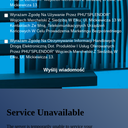
Mickiewicza 13.
Wyrażam Zgodę Na Używanie Przez PHU”SPLENDOR”
Wojciech Merchelski Z Siedzibą W Ełku, Ul. Mickiewicza 13 W
Kontaktach Ze Mną, Telekomunikacyjnych Urządzeń
Końcowych W Celu Prowadzenia Marketingu Bezpośredniego.
Wyrażam Zgodę Na Otrzymywanie Informacji Handlowych
Drogą Elektroniczną Dot. Produktów I Usług Oferowanych
Przez PHU”SPLENDOR” Wojciech Merchelski Z Siedzibą W
Ełku, Ul. Mickiewicza 13.