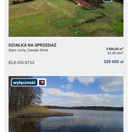
DZIAŁKA NA SPRZEDAŻ
2
3 600,00 m
Stare Juchy, Zawady Ełckie
2
91,39 zł/m
329 000 zł
ELK-GS-5712