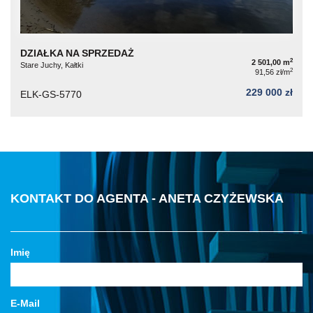
DZIAŁKA NA SPRZEDAŻ
2
2 501,00 m
Stare Juchy, Kałtki
2
91,56 zł/m
229 000 zł
ELK-GS-5770
KONTAKT DO AGENTA - ANETA CZYŻEWSKA
Imię
E-Mail