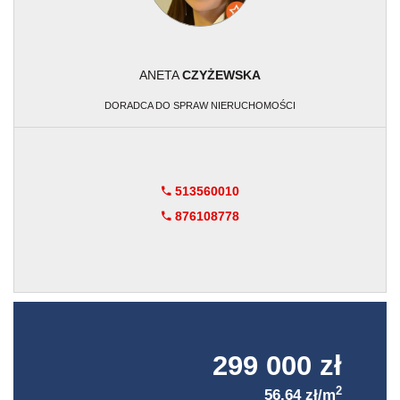
ANETA
CZYŻEWSKA
DORADCA DO SPRAW NIERUCHOMOŚCI
513560010
876108778
299 000 zł
2
56,64 zł/m