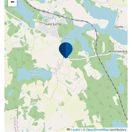
−
Leaflet
|
©
OpenStreetMap
contributors