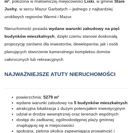
m²
, położona w malowniczej miejscowości
Liski
, w gminie
Stare
Juchy
, w sercu Mazur Garbatych – jednego z najbardziej
urokliwych regionów Warmii i Mazur.
Nieruchomość posiada
wydane warunki zabudowy na pięć
budynków mieszkalnych
, dzięki czemu stanowi doskonałą
propozycję zarówno dla inwestorów, deweloperów, jak i osób
planujących stworzenie kameralnego kompleksu domów
całorocznych lub rekreacyjnych.
NAJWAŻNIEJSZE ATUTY NIERUCHOMOŚCI
powierzchnia:
5279 m²
wydane warunki zabudowy na
5 budynków mieszkalnych
atrakcyjna lokalizacja z dużym potencjałem inwestycyjnym
udział w drodze wewnętrznej oraz terenach wspólnych
dostęp do zadbanej, ogólnodostępnej plaży gminnej
znajdującej się w miejscowości
spokojna, zielona okolica zapewniająca prywatność i