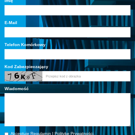
Imię
E-Mail
Telefon Komórkowy
Kod Zabezpieczający
Wiadomość
Akceptuję Regulamin I Politykę Prywatności.