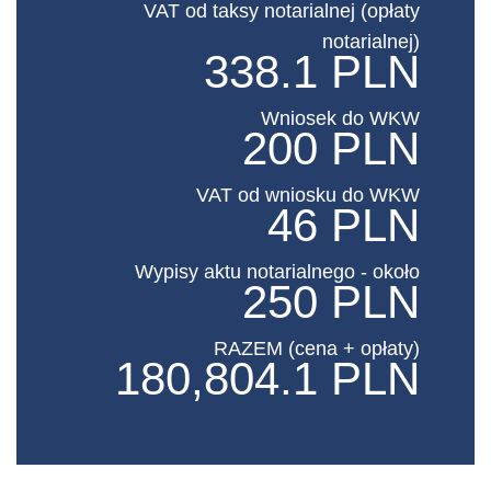
VAT od taksy notarialnej (opłaty
notarialnej)
338.1 PLN
Wniosek do WKW
200 PLN
VAT od wniosku do WKW
46 PLN
Wypisy aktu notarialnego - około
250 PLN
RAZEM (cena + opłaty)
180,804.1 PLN