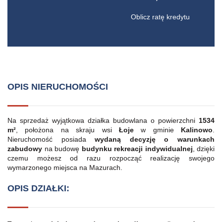
Oblicz ratę kredytu
OPIS NIERUCHOMOŚCI
Na sprzedaż wyjątkowa działka budowlana o powierzchni
1534
m²
, położona na skraju wsi
Łoje
w gminie
Kalinowo
.
Nieruchomość posiada
wydaną decyzję o warunkach
zabudowy
na budowę
budynku rekreacji indywidualnej
, dzięki
czemu możesz od razu rozpocząć realizację swojego
wymarzonego miejsca na Mazurach.
OPIS DZIAŁKI: