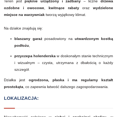
Teren jest
pięknie urządzony i zadbany
– liczne
drzewa
ozdobne i owocowe
,
kwitnące rabaty
oraz
wydzielone
miejsce na warzywniak
tworzą wyjątkowy klimat.
Na działce znajdują się:
blaszany garaż
posadowiony na
utwardzonym kostką
podłożu
,
przyczepa holenderska
w doskonałym stanie technicznym
i wizualnym – czysta, utrzymana z dbałością o każdy
szczegół.
Działka jest
ogrodzona, płaska i ma regularny kształt
prostokąta
, co zapewnia łatwość dalszego zagospodarowania.
LOKALIZACJA:
Nieruchomość położona w
cichej i spokojnej okolicy
, w