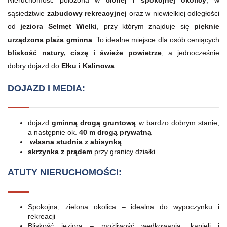
sąsiedztwie
zabudowy rekreacyjnej
oraz w niewielkiej odległości
od
jeziora Selmęt Wielki
, przy którym znajduje się
pięknie
urządzona plaża gminna
. To idealne miejsce dla osób ceniących
bliskość natury, ciszę i świeże powietrze
, a jednocześnie
dobry dojazd do
Ełku i Kalinowa
.
DOJAZD I MEDIA:
dojazd
gminną drogą gruntową
w bardzo dobrym stanie,
a następnie ok.
40 m drogą prywatną
własna studnia z abisynką
skrzynka z prądem
przy granicy działki
ATUTY NIERUCHOMOŚCI:
Spokojna, zielona okolica – idealna do wypoczynku i
rekreacji
Bliskość jeziora – możliwość wędkowania, kąpieli i