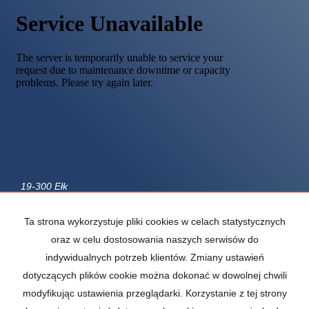
19-300 Ełk
ul. Mickiewicza 13
Ta strona wykorzystuje pliki cookies w celach statystycznych
tel. +48 87 610 87 78
oraz w celu dostosowania naszych serwisów do
fax +48 87 621 33 45
indywidualnych potrzeb klientów. Zmiany ustawień
e-mail: elk@wgn.pl
dotyczących plików cookie można dokonać w dowolnej chwili
Mieszkania
na wynajem
modyfikując ustawienia przeglądarki. Korzystanie z tej strony
Domy
na wynajem
Działki
na wynajem