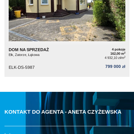
DOM NA SPRZEDAŻ
4 pokoje
2
162,00 m
Ełk, Zatorze, Łąkowa
2
4 932,10 zł/m
799 000 zł
ELK-DS-5987
KONTAKT DO AGENTA - ANETA CZYŻEWSKA