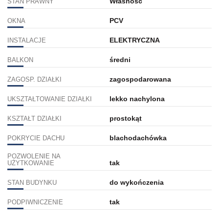
Własność
STAN PRAWNY
PCV
OKNA
ELEKTRYCZNA
INSTALACJE
średni
BALKON
zagospodarowana
ZAGOSP. DZIAŁKI
lekko nachylona
UKSZTAŁTOWANIE DZIAŁKI
prostokąt
KSZTAŁT DZIAŁKI
blachodachówka
POKRYCIE DACHU
POZWOLENIE NA
tak
UŻYTKOWANIE
do wykończenia
STAN BUDYNKU
tak
PODPIWNICZENIE