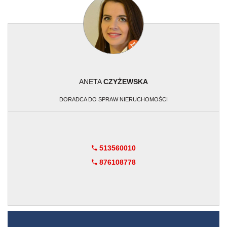
ANETA
CZYŻEWSKA
DORADCA DO SPRAW NIERUCHOMOŚCI
513560010
876108778