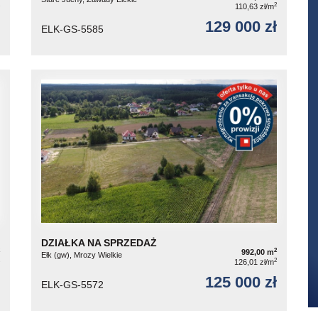
2
110,63 zł/m
129 000 zł
ELK-GS-5585
DZIAŁKA NA SPRZEDAŻ
2
992,00 m
Ełk (gw), Mrozy Wielkie
2
126,01 zł/m
125 000 zł
ELK-GS-5572