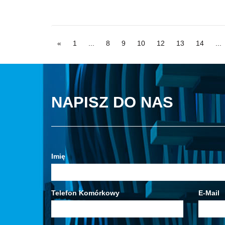
«
1
...
8
9
10
12
13
14
...
NAPISZ DO NAS
Imię
Telefon Komórkowy
E-Mail