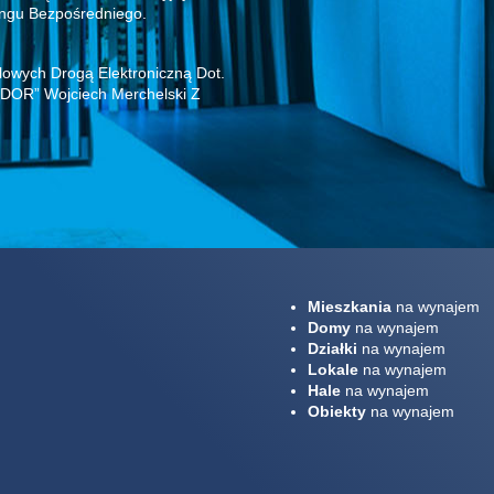
ngu Bezpośredniego.
owych Drogą Elektroniczną Dot.
DOR” Wojciech Merchelski Z
Mieszkania
na wynajem
Domy
na wynajem
Działki
na wynajem
Lokale
na wynajem
Hale
na wynajem
Obiekty
na wynajem