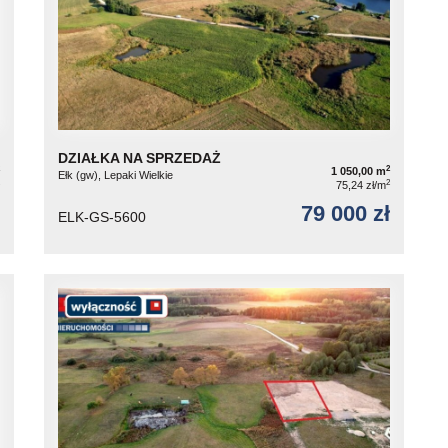
DZIAŁKA NA SPRZEDAŻ
2
1 050,00 m
Ełk (gw), Lepaki Wielkie
2
75,24 zł/m
79 000 zł
ELK-GS-5600