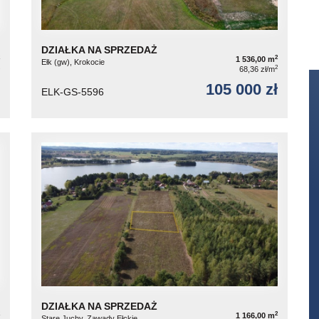
DZIAŁKA NA SPRZEDAŻ
2
1 536,00 m
Ełk (gw), Krokocie
2
68,36 zł/m
105 000 zł
ELK-GS-5596
DZIAŁKA NA SPRZEDAŻ
2
1 166,00 m
Stare Juchy, Zawady Ełckie