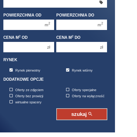
350 000 zł
350 000 zł
400 000 zł
400 000 zł
POWIERZCHNIA OD
POWIERZCHNIA DO
450 000 zł
450 000 zł
2
2
m
m
2
2
CENA M
OD
CENA M
DO
zł
zł
RYNEK
Rynek pierwotny
Rynek wtórny
DODATKOWE OPCJE
Oferty ze zdjęciem
Oferty specjalne
Oferty bez prowizji
Oferty na wyłączność
wirtualne spacery
szukaj