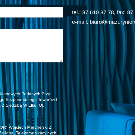
tel.: 87 610 87 78, fax: 8
e-mail: biuro@mazurynie
Osobowych Podanych Przy
ngu Bezpośredniego Towarów I
Z Siedzibą W Ełku, Ul.
R” Wojciech Merchelski Z
 Ze Mną, Telekomunikacyjnych