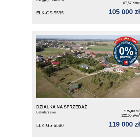
2
67,57 zł/m
105 000 zł
ELK-GS-5595
DZIAŁKA NA SPRZEDAŻ
2
975,00 m
Bakałarzewo
2
122,05 zł/m
119 000 zł
ELK-GS-5580