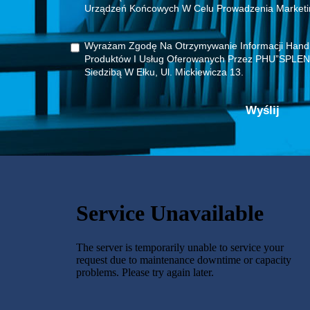
Urządzeń Końcowych W Celu Prowadzenia Marketi
Wyrażam Zgodę Na Otrzymywanie Informacji Handl
Produktów I Usług Oferowanych Przez PHU”SPLEN
Siedzibą W Ełku, Ul. Mickiewicza 13.