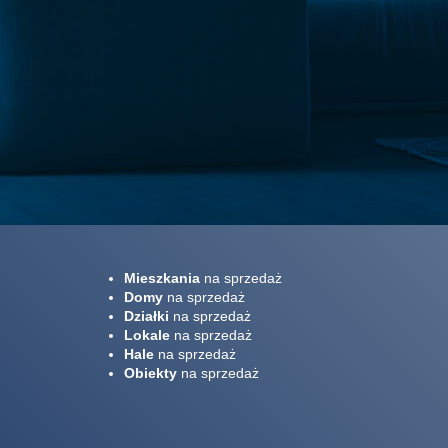
Mieszkania
na sprzedaż
Domy
na sprzedaż
Działki
na sprzedaż
Lokale
na sprzedaż
Hale
na sprzedaż
Obiekty
na sprzedaż