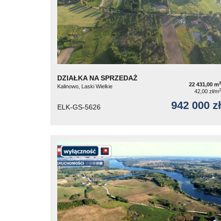
DZIAŁKA NA SPRZEDAŻ
2
22 431,00 m
Kalinowo, Laski Wielkie
2
42,00 zł/m
942 000 zł
ELK-GS-5626