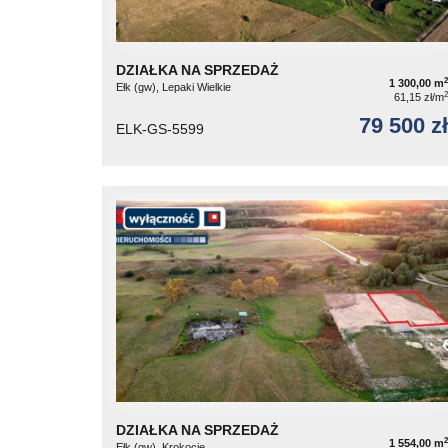
DZIAŁKA NA SPRZEDAŻ
2
1 300,00 m
Ełk (gw), Lepaki Wielkie
2
61,15 zł/m
79 500 zł
ELK-GS-5599
DZIAŁKA NA SPRZEDAŻ
2
1 554,00 m
Ełk (gw), Krokocie